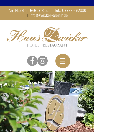
Am Markt 2
I
54608 Bleialf
I
Tel.:
06555 - 92000
I
info@zwicker-bleialf.de