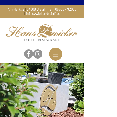
Am Markt 2
I
54608 Bleialf
I
Tel.:
06555 - 92000
I
info@zwicker-bleialf.de