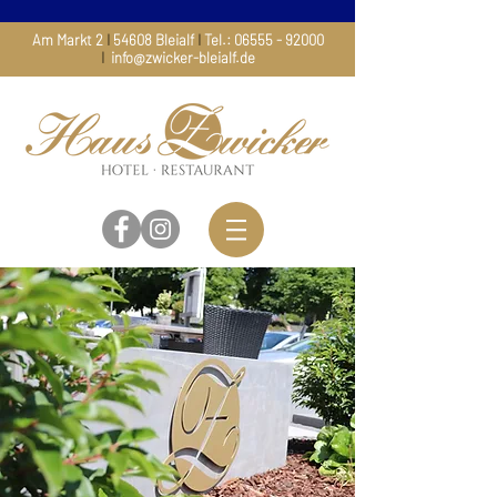
Am Markt 2
I
54608 Bleialf
I
Tel.:
06555 - 92000
I
info@zwicker-bleialf.de