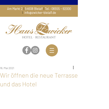
Am Markt 2
I
54608 Bleialf
I
Tel.:
06555 - 92000
I
info@zwicker-bleialf.de
16. Mai 2021
Wir öffnen die neue Terrasse
und das Hotel