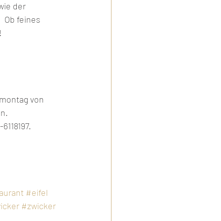
wie der 
  Ob feines 
!
rmontag von 
n. 
6118197. 
aurant
#eifel
icker
#zwicker