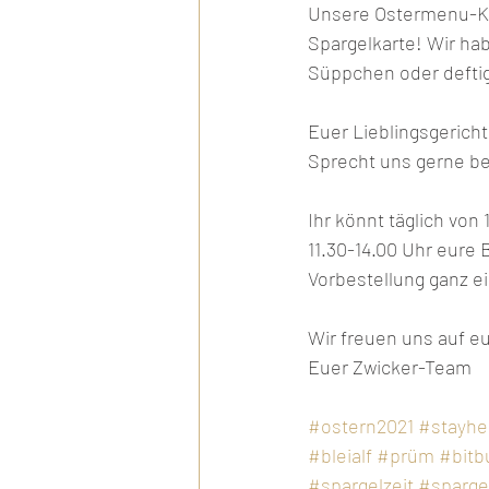
Unsere Ostermenu-Kar
Spargelkarte! Wir hab
Süppchen oder deftig
Euer Lieblingsgericht 
Sprecht uns gerne be
Ihr könnt täglich vo
11.30-14.00 Uhr eure
Vorbestellung ganz e
Wir freuen uns auf eu
Euer Zwicker-Team 
#ostern2021
#stayhe
#bleialf
#prüm
#bitb
#spargelzeit
#sparge