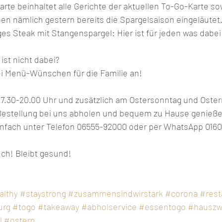
te beinhaltet alle Gerichte der aktuellen To-Go-Karte so
en nämlich gestern bereits die Spargelsaison eingeläutet.
es Steak mit Stangenspargel: Hier ist für jeden was dabei
ist nicht dabei? 
i Menü-Wünschen für die Familie an! 
n 17.30-20.00 Uhr und zusätzlich am Ostersonntag und Oste
 Bestellung bei uns abholen und bequem zu Hause genieße
infach unter Telefon 06555-92000 oder per WhatsApp 0160-
ch! Bleibt gesund! 
althy
#staystrong
#zusammensindwirstark
#corona
#rest
urg
#togo
#takeaway
#abholservice
#essentogo
#hauszw
l
#ostern