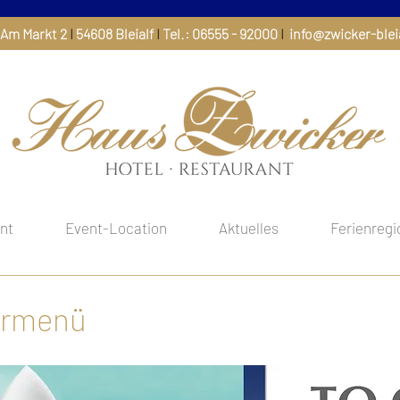
Am Markt 2
I
54608 Bleialf
I
Tel.:
06555 - 92000
I
info@zwicker-blei
nt
Event-Location
Aktuelles
Ferienregio
ermenü