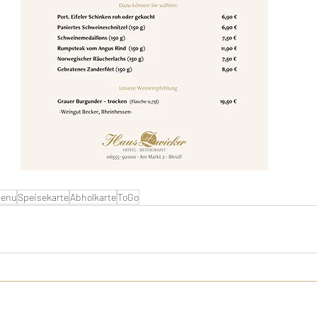
menu
Speisekarte
Abholkarte
ToGo