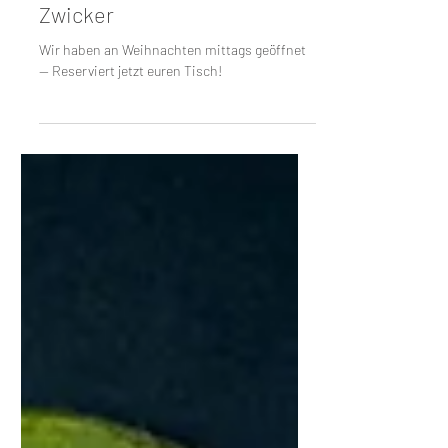
25. Okt. 2022
Weihnachten im Haus
Zwicker
Wir haben an Weihnachten mittags geöffnet
— Reserviert jetzt euren Tisch!