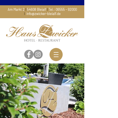
Am Markt 2
I
54608 Bleialf
I
Tel.:
06555 - 92000
I
info@zwicker-bleialf.de